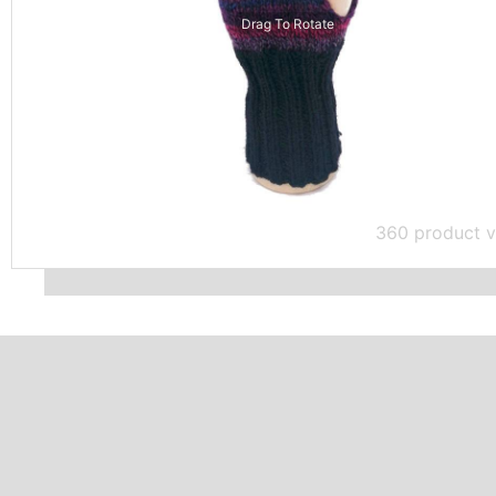
Drag To Rotate
360 product v