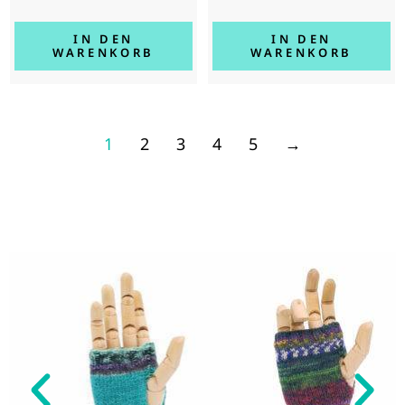
IN DEN
IN DEN
WARENKORB
WARENKORB
1
2
3
4
5
→