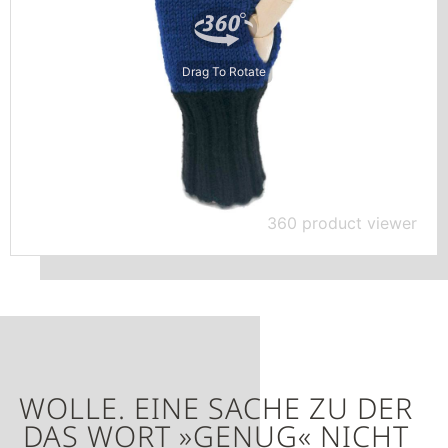
Drag To Rotate
360 product viewer
WOLLE. EINE SACHE ZU DER
DAS WORT »GENUG« NICHT