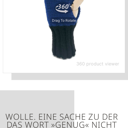
Drag To Rotate
360 product viewer
WOLLE. EINE SACHE ZU DER
DAS WORT »GENUG« NICHT