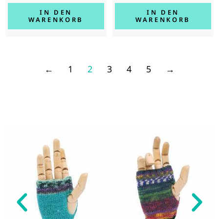
IN DEN
IN DEN
WARENKORB
WARENKORB
←
1
2
3
4
5
→