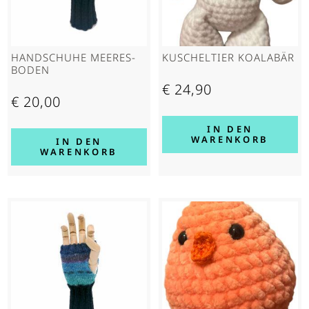
HAND­SCHUHE MEERES­
KUSCHELTIER KOALABÄR
BODEN
€
24,90
€
20,00
IN DEN
WARENKORB
IN DEN
WARENKORB