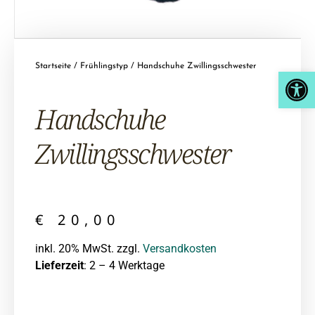
Startseite
/
Frühlingstyp
/ Handschuhe Zwillingsschwester
Open
Hand­schuhe
Zwillings­schwester
€
20,00
inkl. 20% MwSt. zzgl.
Versandkosten
Lieferzeit
: 2 – 4 Werktage