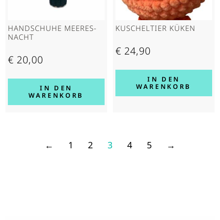
HAND­SCHUHE MEERES­
KUSCHELTIER KÜKEN
NACHT
€
24,90
€
20,00
IN DEN
WARENKORB
IN DEN
WARENKORB
←
1
2
3
4
5
→