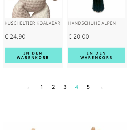
KUSCHELTIER KOALABÄR
HAND­SCHUHE ALPEN
€
24,90
€
20,00
IN DEN
IN DEN
WARENKORB
WARENKORB
←
1
2
3
4
5
→